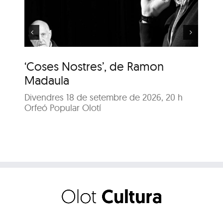
Ramon Madaula
‘Coses Nostres’, de Ramon
‘C
Madaula
M
Divendres 18 de setembre de 2026, 20 h
Dis
Orfeó Popular Olotí
Orf