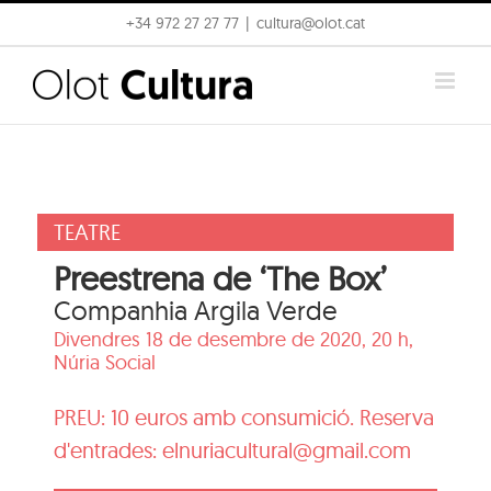
Skip
+34 972 27 27 77
|
cultura@olot.cat
to
content
TEATRE
Preestrena de ‘The Box’
Companhia Argila Verde
Divendres 18 de desembre de 2020, 20 h,
Núria Social
PREU: 10 euros amb consumició. Reserva
d'entrades: elnuriacultural@gmail.com