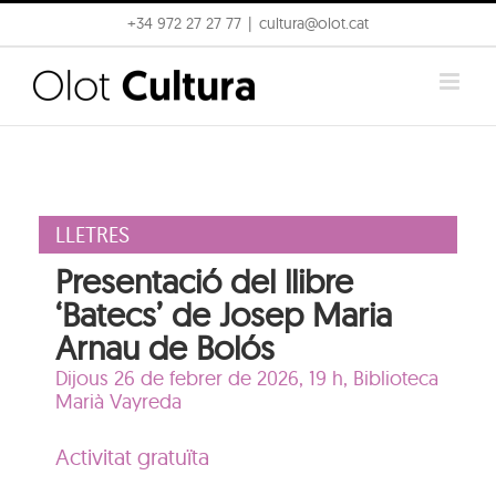
Skip
+34 972 27 27 77
|
cultura@olot.cat
to
content
LLETRES
Presentació del llibre
‘Batecs’ de Josep Maria
Arnau de Bolós
Dijous 26 de febrer de 2026, 19 h,
Biblioteca
Marià Vayreda
Activitat gratuïta