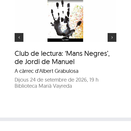
ns
e
Animaler
Club de lectura: ‘Mans Negres’,
An
de Jordi de Manuel
En
A càrrec d'Albert Grabulosa
Dij
Bib
Dijous 24 de setembre de 2026, 19 h
Biblioteca Marià Vayreda