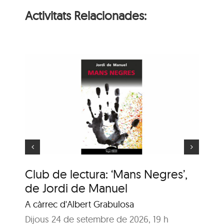
Activitats Relacionades:
ns
e
Animaler
Club de lectura: ‘Mans Negres’,
An
de Jordi de Manuel
En
A càrrec d'Albert Grabulosa
Dij
Bib
Dijous 24 de setembre de 2026, 19 h