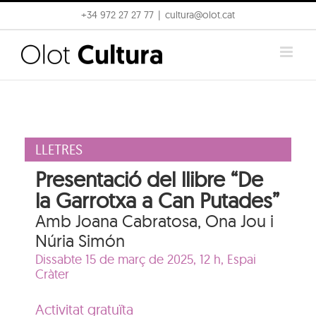
Skip
+34 972 27 27 77
|
cultura@olot.cat
to
content
LLETRES
Presentació del llibre “De
la Garrotxa a Can Putades”
Amb Joana Cabratosa, Ona Jou i
Núria Simón
Dissabte 15 de març de 2025, 12 h,
Espai
Cràter
Activitat gratuïta