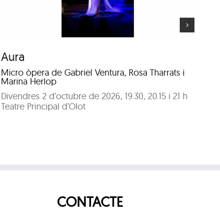
Aura
V
Micro òpera de Gabriel Ventura, Rosa Tharrats i
Po
Marina Herlop
i G
Divendres 2 d'octubre de 2026, 19.30, 20.15 i 21 h
Di
Teatre Principal d’Olot
Mu
CONTACTE