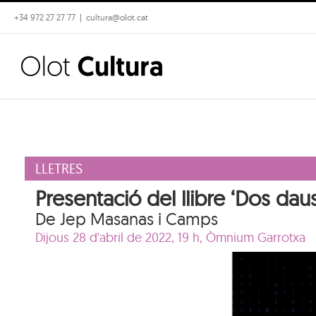
Skip
+34 972 27 27 77
|
cultura@olot.cat
to
content
LLETRES
Presentació del llibre ‘Dos daus
De Jep Masanas i Camps
Dijous 28 d'abril de 2022, 19 h,
Òmnium Garrotxa