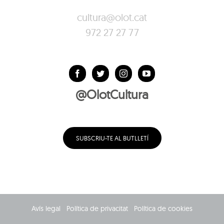
cultura@olot.cat
972 27 27 77
@OlotCultura
SUBSCRIU-TE AL BUTLLETÍ
Avís legal
Política de privacitat
Política de cookies