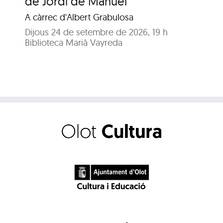
de Jordi de Manuel
En
A càrrec d'Albert Grabulosa
Dij
Bib
Dijous 24 de setembre de 2026, 19 h
Biblioteca Marià Vayreda