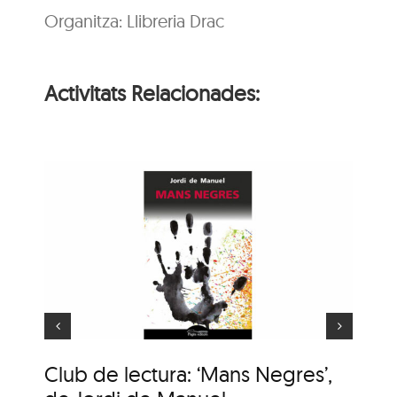
Organitza: Llibreria Drac
Activitats Relacionades:
ns
e
Animaler
Club de lectura: ‘Mans Negres’,
An