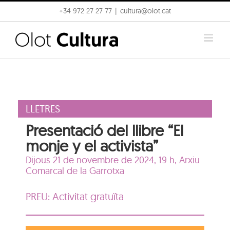
Skip
+34 972 27 27 77
|
cultura@olot.cat
to
content
LLETRES
Presentació del llibre “El
monje y el activista”
Dijous 21 de novembre de 2024, 19 h,
Arxiu
Comarcal de la Garrotxa
PREU: Activitat gratuïta