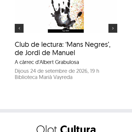
e
Animaler
Club de lectura: ‘Mans Negres’,
An
de Jordi de Manuel
En
A càrrec d'Albert Grabulosa
Dij
Bib
Dijous 24 de setembre de 2026, 19 h
Biblioteca Marià Vayreda