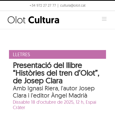
Skip
+34 972 27 27 77
|
cultura@olot.cat
to
content
LLETRES
Presentació del llibre
“Històries del tren d’Olot”,
de Josep Clara
Amb Ignasi Riera, l'autor Josep
Clara i l'editor Àngel Madrià
Dissabte 18 d'octubre de 2025, 12 h,
Espai
Cràter