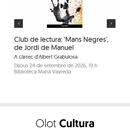
e
Animaler
Club de lectura: ‘Mans Negres’,
An
de Jordi de Manuel
Enr
A càrrec d'Albert Grabulosa
Dij
Bib
Dijous 24 de setembre de 2026, 19 h
Biblioteca Marià Vayreda