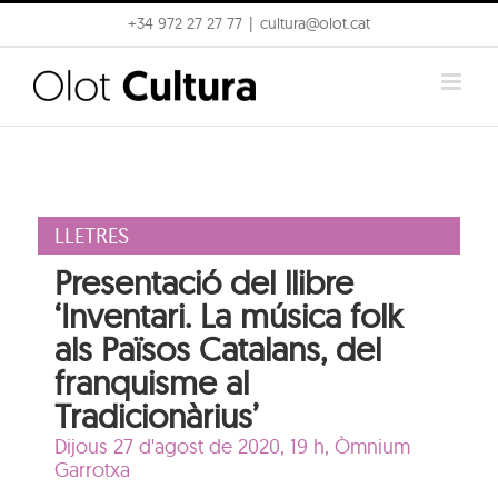
Skip
+34 972 27 27 77
|
cultura@olot.cat
to
content
LLETRES
Presentació del llibre
‘Inventari. La música folk
als Països Catalans, del
franquisme al
Tradicionàrius’
Dijous 27 d'agost de 2020, 19 h,
Òmnium
Garrotxa