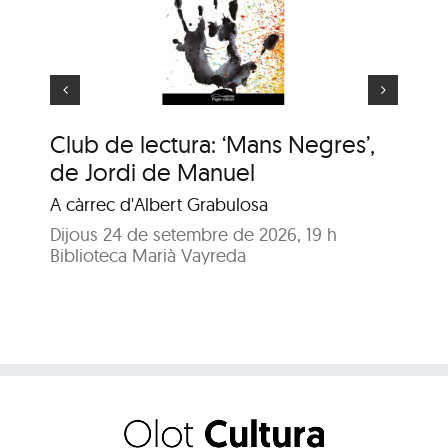
e
princesetes
Club de lectura: ‘Mans Negres’,
Ho
de Jordi de Manuel
Co
A càrrec d'Albert Grabulosa
Dil
Bib
Dijous 24 de setembre de 2026, 19 h
Biblioteca Marià Vayreda