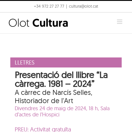
Skip
+34 972 27 27 77
|
cultura@olot.cat
to
content
LLETRES
Presentació del llibre “La
càrrega. 1981 – 2024”
A càrrec de Narcís Selles,
Historiador de l'Art
Divendres 24 de maig de 2024, 18 h,
Sala
d’actes de l’Hospici
PREU: Activitat gratuïta