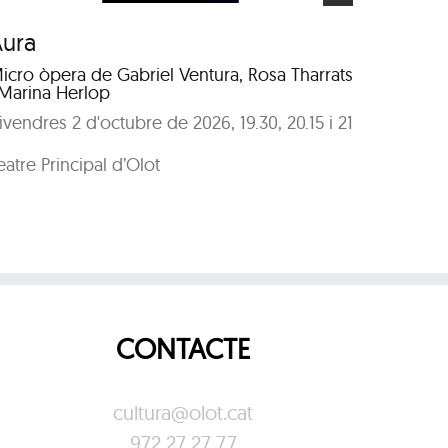
Aura
VVVV
icro òpera de Gabriel Ventura, Rosa Tharrats
Poesia e
 Marina Herlop
Masaló i
ivendres 2 d'octubre de 2026, 19.30, 20.15 i 21
Dissabte
Museu d
eatre Principal d’Olot
CONTACTE
cultura@olot.cat
972 27 27 77