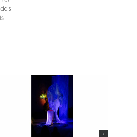
 dels
ls
VVVVBBBBRRRR