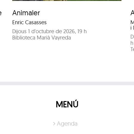
e
Animaler
Enric Casasses
M
i
Dijous 1 d'octubre de 2026, 19 h
D
Biblioteca Marià Vayreda
h
T
MENÚ
Agenda