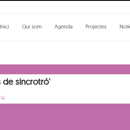
Inici
Qui som
Agenda
Projectes
Notí
s de sincrotró'
ria