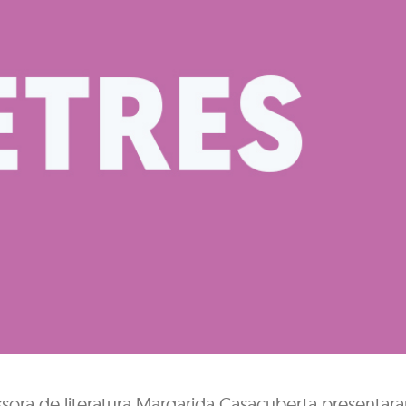
essora de literatura Margarida Casacuberta presentara