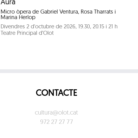
Aura
V
Micro òpera de Gabriel Ventura, Rosa Tharrats i
Po
Marina Herlop
i G
Divendres 2 d'octubre de 2026, 19.30, 20.15 i 21 h
Di
Teatre Principal d’Olot
Mu
CONTACTE
cultura@olot.cat
972 27 27 77