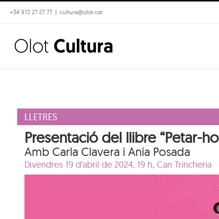
Skip
+34 972 27 27 77
|
cultura@olot.cat
to
content
LLETRES
Presentació del llibre “Petar-ho
Amb Carla Clavera i Ania Posada
Divendres 19 d'abril de 2024, 19 h,
Can Trincheria