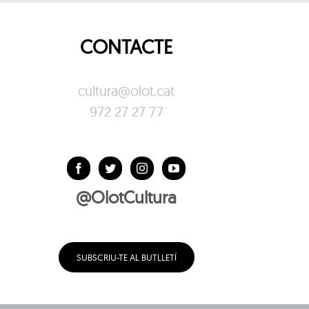
CONTACTE
cultura@olot.cat
972 27 27 77
@OlotCultura
SUBSCRIU-TE AL BUTLLETÍ