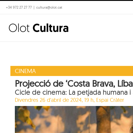
Skip
+34 972 27 27 77
|
cultura@olot.cat
to
content
CINEMA
Projecció de ‘Costa Brava, Líb
Cicle de cinema: La petjada humana i 
Divendres 26 d'abril de 2024, 19 h,
Espai Cràter