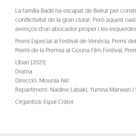
La família Badri ha escapat de Beirut per construi
conflictivitat de la gran ciutat. Però aquest oa
avenços d’un abocador proper i les esquerdes i
Premi Especial al Festival de Venècia, Premi del J
Premi de la Premsa al Gouna Film Festival, Premi
Líban (2021)
Drama
Direcció: Mounia Akl
Repartiment: Nadine Labaki, Yumna Marwan i S
Organitza: Espai Cràter