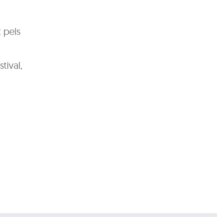
t pels
tival,