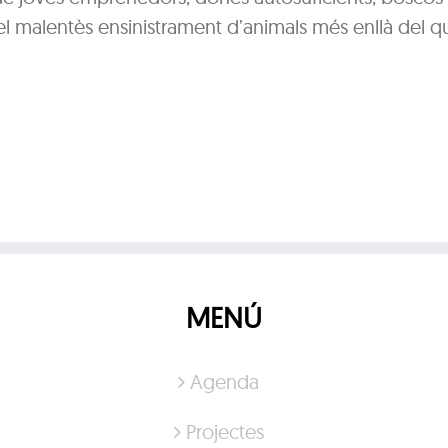
i el malentès ensinistrament d’animals més enllà del q
MENÚ
Agenda
Projectes