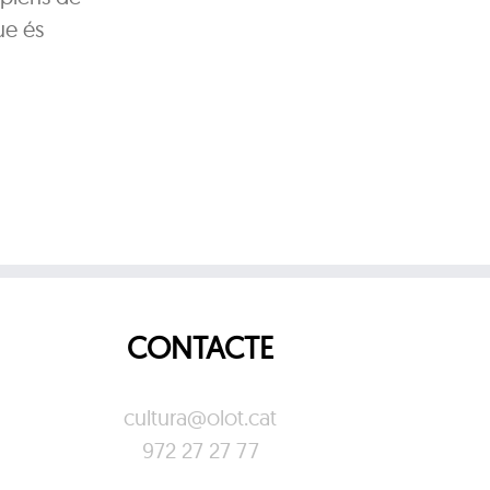
ue és
CONTACTE
cultura@olot.cat
972 27 27 77