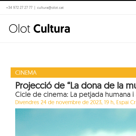
Skip
+34 972 27 27 77
|
cultura@olot.cat
to
content
CINEMA
Projecció de “La dona de la m
Cicle de cinema: La petjada humana i 
Divendres 24 de novembre de 2023, 19 h,
Espai Cr