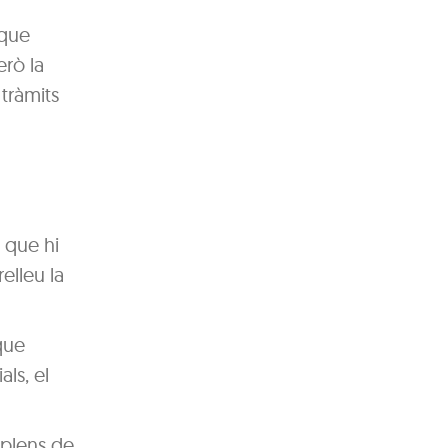
 que
erò la
 tràmits
 que hi
elleu la
que
als, el
 plens de