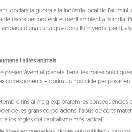
t, declara la guerra a la indústria local de l’alumini,
 de riscos per protegir el medi ambient a Islàndia. P
arribada d’una carta que dona llum verda, per fi, als
umana i altres animals
uè presentàvem el planeta Terra, les males pràctiques
es corresponents – obrim un nou cicle per posar en r
 setembre fins al maig explorarem les conseqüències 
 poder de les grans corporacions, l’abús de certs materi
t a les regles del capitalisme més radical.
 de joves emprenedors, dones autosuficients, boscos