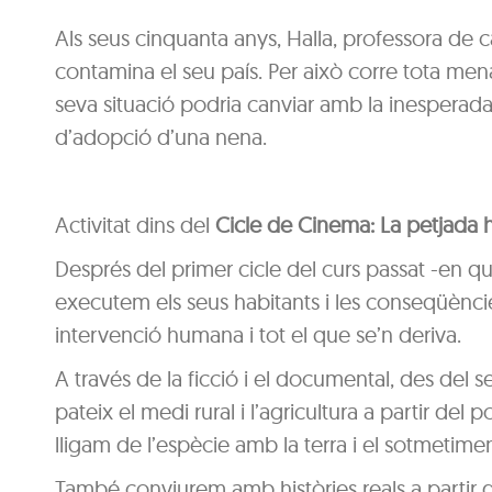
Als seus cinquanta anys, Halla, professora de can
contamina el seu país. Per això corre tota mena
seva situació podria canviar amb la inesperada 
d’adopció d’una nena.
Activitat dins del
Cicle de Cinema: La petjada h
Després del primer cicle del curs passat -en q
executem els seus habitants i les conseqüènci
intervenció humana i tot el que se’n deriva.
A través de la ficció i el documental, des del
pateix el medi rural i l’agricultura a partir del
lligam de l’espècie amb la terra i el sotmetimen
També conviurem amb històries reals a partir