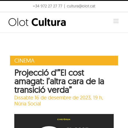
Skip
+34 972 27 27 77
|
cultura@olot.cat
to
content
CINEMA
Projecció d'”El cost
amagat: l’altra cara de la
transició verda”
Dissabte 16 de desembre de 2023, 19 h,
Núria Social