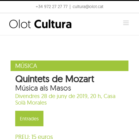
Skip
+34 972 27 27 77
|
cultura@olot.cat
to
content
MÚSICA
Quintets de Mozart
Música als Masos
Divendres 28 de juny de 2019, 20 h,
Casa
Solà Morales
Entrades
PREU: 15 euros