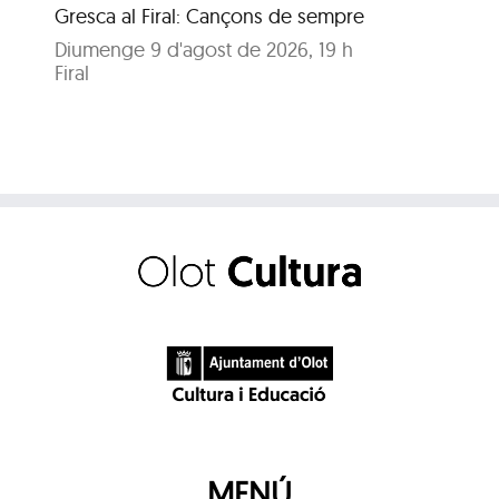
Gresca al Firal: Cançons de sempre
Ja
Diumenge 9 d'agost de 2026, 19 h
Diu
Firal
Pa
MENÚ