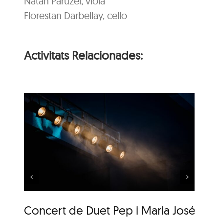
Natan Paruzel, viola
Florestan Darbellay, cello
Activitats Relacionades:
 i
Música al Parc: Liza
Wuyts & Bech
Concert de Duet Pep i Maria José
Mú