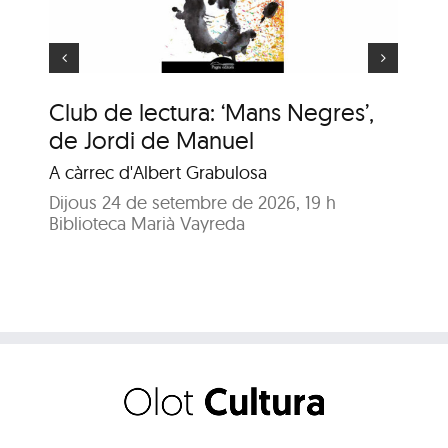
Club de lectura: ‘Mans Negres’,
An
de Jordi de Manuel
Enr
A càrrec d'Albert Grabulosa
Dij
Bib
Dijous 24 de setembre de 2026, 19 h
Biblioteca Marià Vayreda