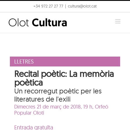
Skip
+34 972 27 27 77
|
cultura@olot.cat
to
content
LLETRES
Recital poètic: La memòria
poètica
Un recorregut poètic per les
literatures de l'exili
Dimecres 21 de març de 2018, 19 h,
Orfeó
Popular Olotí
Entrada gratuïta