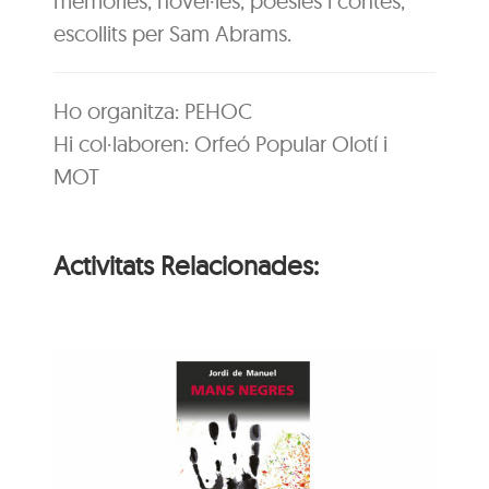
memòries, novel·les, poesies i contes,
escollits per Sam Abrams.
Ho organitza: PEHOC
Hi col·laboren: Orfeó Popular Olotí i
MOT
Activitats Relacionades:
ns
e
Animaler