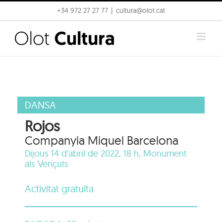
Skip
+34 972 27 27 77
|
cultura@olot.cat
to
content
DANSA
Rojos
Companyia Miquel Barcelona
Dijous 14 d'abril de 2022, 18 h,
Monument
als Vençuts
Activitat gratuïta