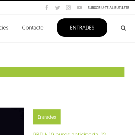
Facebook
Twitter
Instagram
YouTube
SUBSCRIU-TE AL BUTLLETÍ!
cies
Contacte
ENTRADES
Entrades
PREU: 10 euros anticipada, 12