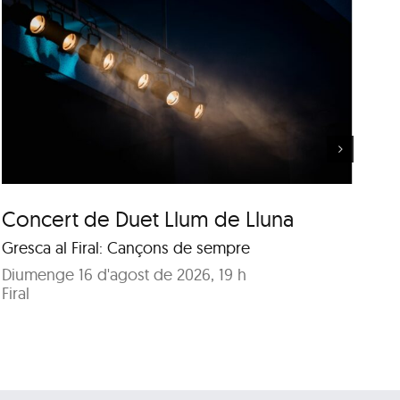
Música al Parc: Punch Trio
vs. Samuel Marthe
Concert de Duet Llum de Lluna
Mú
M
Gresca al Firal: Cançons de sempre
Ja
Diumenge 16 d'agost de 2026, 19 h
Firal
Di
Pa