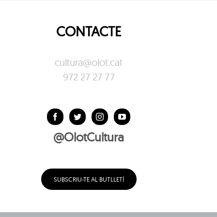
CONTACTE
cultura@olot.cat
972 27 27 77
@OlotCultura
SUBSCRIU-TE AL BUTLLETÍ