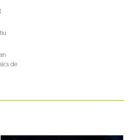
t
tiu
van
sics de