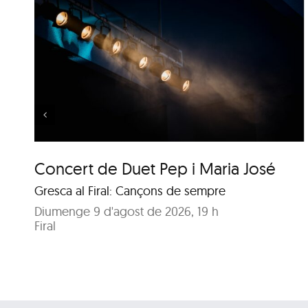
Música al Parc: Liza
Wuyts & Bech
Concert de Duet Pep i Maria José
Gresca al Firal: Cançons de sempre
Diumenge 9 d'agost de 2026, 19 h
Firal