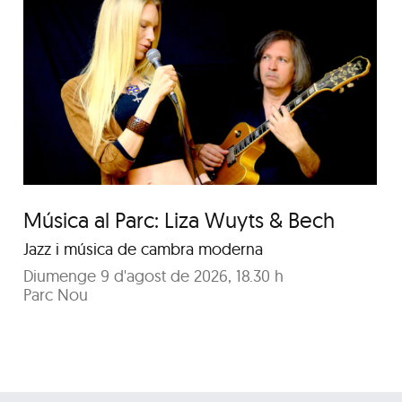
Concert de Duet Llum de
Lluna
Música al Parc: Liza Wuyts & Bech
Jazz i música de cambra moderna
Diumenge 9 d'agost de 2026, 18.30 h
Parc Nou