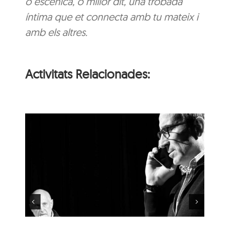
o escènica, o millor dit, una trobada
íntima que et connecta amb tu mateix i
amb els altres.
Activitats Relacionades:
‘Coses Nostres’, de
Ramon Madaula