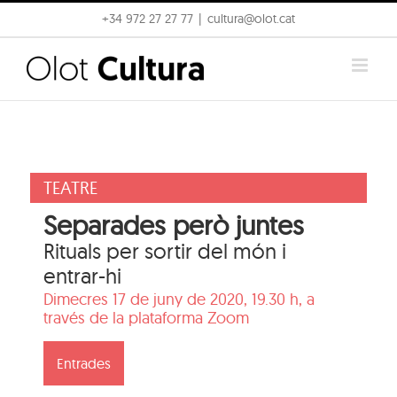
Skip
+34 972 27 27 77
|
cultura@olot.cat
to
content
TEATRE
Separades però juntes
Rituals per sortir del món i
entrar-hi
Dimecres 17 de juny de 2020, 19.30 h, a
través de la plataforma Zoom
Entrades