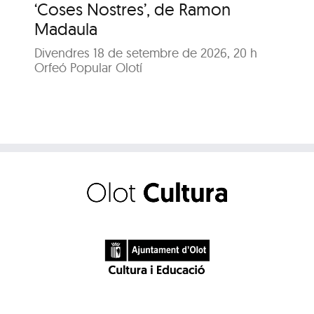
‘Coses Nostres’, de Ramon
‘C
Madaula
M
Divendres 18 de setembre de 2026, 20 h
Dis
Orfeó Popular Olotí
Orf