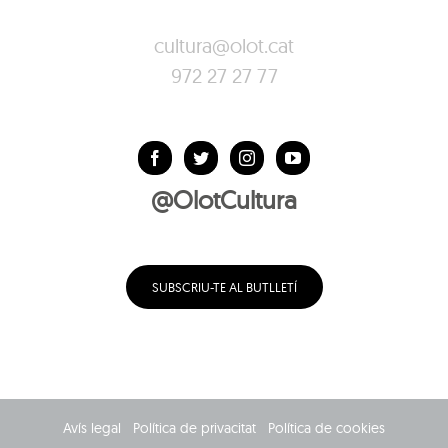
cultura@olot.cat
972 27 27 77
@OlotCultura
SUBSCRIU-TE AL BUTLLETÍ
Avís legal
Política de privacitat
Política de cookies