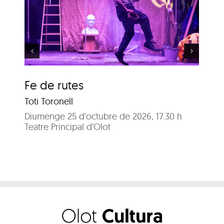
Els meus arbres
Fe de rutes
El
Toti Toronell
AR
Diumenge 25 d'octubre de 2026, 17.30 h
Div
Teatre Principal d’Olot
Pla