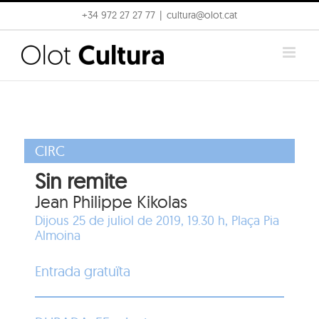
Skip
+34 972 27 27 77
|
cultura@olot.cat
to
content
CIRC
Sin remite
Jean Philippe Kikolas
Dijous 25 de juliol de 2019, 19.30 h,
Plaça Pia
Almoina
Entrada gratuïta