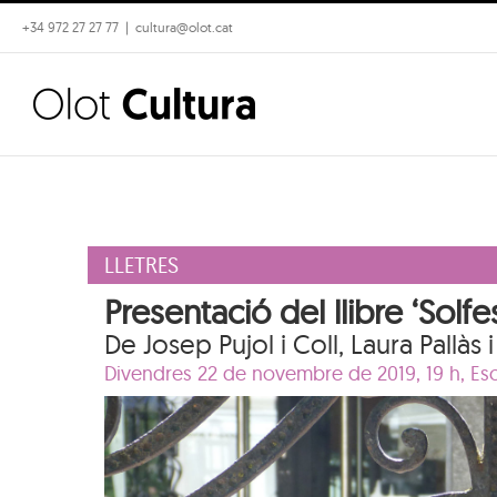
Skip
+34 972 27 27 77
|
cultura@olot.cat
to
content
LLETRES
Presentació del llibre ‘Solf
De Josep Pujol i Coll, Laura Pallàs 
Divendres 22 de novembre de 2019, 19 h,
Es