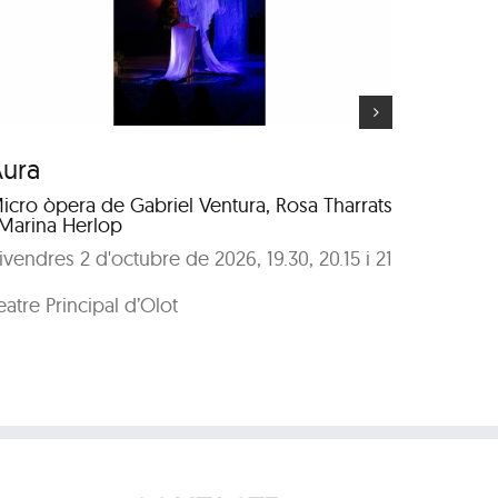
VVVVBBBBRRRR
Aura
VVVV
icro òpera de Gabriel Ventura, Rosa Tharrats
Poesia e
 Marina Herlop
Masaló i
ivendres 2 d'octubre de 2026, 19.30, 20.15 i 21
Dissabte
Museu d
eatre Principal d’Olot