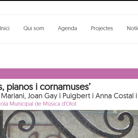
Inici
Qui som
Agenda
Projectes
Notí
es, pianos i cornamuses’
i Mariani, Joan Gay i Puigbert i Anna Costal i
cola Municipal de Música d’Olot