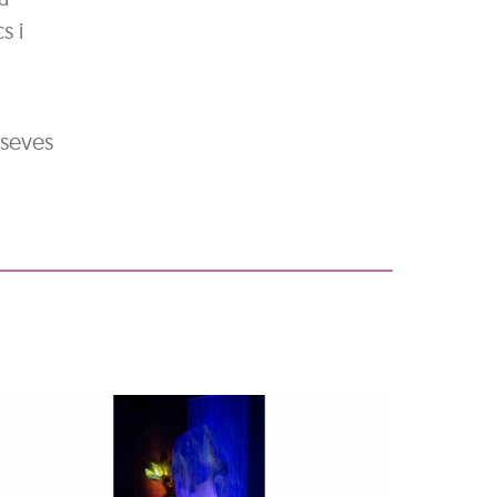
s i
s seves