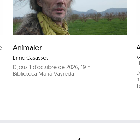
Aura
e
Animaler
Enric Casasses
M
i
Dijous 1 d'octubre de 2026, 19 h
D
Biblioteca Marià Vayreda
h
T