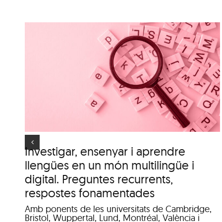
n
Itinerari personal: “El
.
clima urbà de la ciutat
d’Olot”
es
Investigar, ensenyar i aprendre
llengües en un món multilingüe i
digital. Preguntes recurrents,
respostes fonamentades
Amb ponents de les universitats de Cambridge,
Bristol, Wuppertal, Lund, Montréal, València i