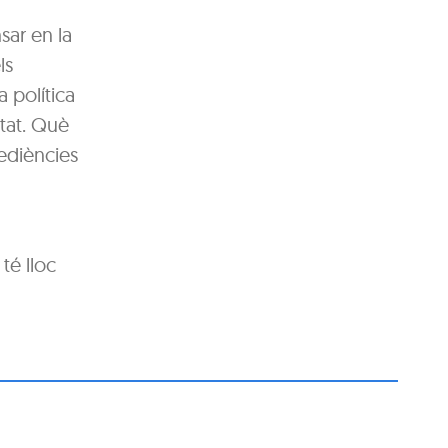
sar en la
ls
a política
tat. Què
bediències
té lloc