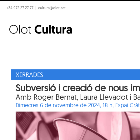
Skip
+34 972 27 27 77
|
cultura@olot.cat
to
content
XERRADES
Subversió i creació de nous im
Amb Roger Bernat, Laura Llevadot i Ba
Dimecres 6 de novembre de 2024, 18 h,
Espai Cràt