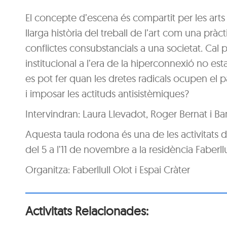
El concepte d’escena és compartit per les arts v
llarga història del treball de l’art com una pràc
conflictes consubstancials a una societat. Cal pr
institucional a l’era de la hiperconnexió no 
es pot fer quan les dretes radicals ocupen el 
i imposar les actituds antisistèmiques?
Intervindran: Laura Llevadot, Roger Bernat i Ba
Aquesta taula rodona és una de les activitats d
del 5 a l’11 de novembre a la residència Faberllu
Organitza: Faberllull Olot i Espai Cràter
Activitats Relacionades: