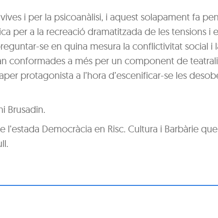
ives i per la psicoanàlisi, i aquest solapament fa pen
tica per a la recreació dramatitzada de les tensions i e
eguntar-se en quina mesura la conflictivitat social i l
estan conformades a més per un component de teatrali
paper protagonista a l’hora d’escenificar-se les deso
ni Brusadin.
e l’estada Democràcia en Risc. Cultura i Barbàrie que 
ll.