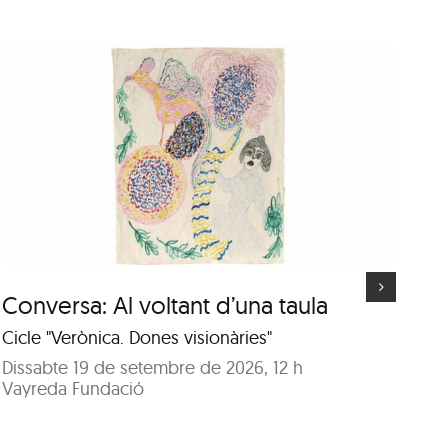
Visita guiada a l’exposició
“Deus” d’Isabel Banal
Conversa: Al voltant d’una taula
Vi
d’
Cicle "Verònica. Dones visionàries"
A c
Dissabte 19 de setembre de 2026, 12 h
Vayreda Fundació
Di
Sa