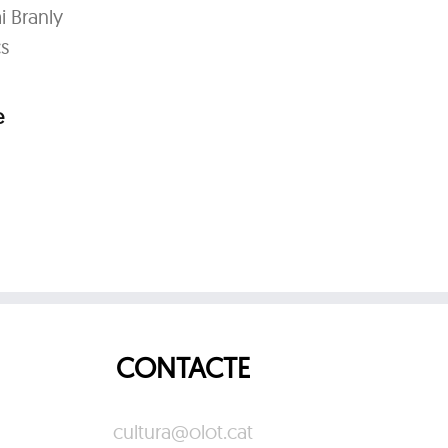
i Branly
cs
e
CONTACTE
cultura@olot.cat