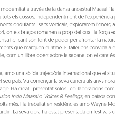
 modernitat a través de la dansa ancestral Maasai i la
 a tots els cossos, independentment de l’experiència 
ents ondulants i salts verticals, explorarem l’energia
ri, on els braços romanen a prop del cos i la força e
dansa i el cant són font de poder per afrontar la natur
ments que marquen el ritme. El taller ens convida a e
, com un llibre obert sobre la sabana, on el cant és e
, amb una sòlida trajectòria internacional que el sit
 seu país. Va començar la seva carrera als anys nor
age. Ha creat i presentat solos i col·laboracions com
usion Indo Maasaï
o
Voices & Feelings
, en països co
i molts més. Ha treballat en residències amb Wayne M
 Cardin. La seva obra ha estat presentada en festivals