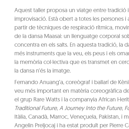
Aquest taller proposa un viatge entre tradició i
improvisació. Està obert a totes les persones i
partir de tècniques de respiració rítmica, movim
de la dansa Maasai: un llenguatge corporal sob
concentra en els salts. En aquesta tradició, la 
més instruments que la veu, els peus i els orna
la memòria col·lectiva que es transmet en cercle
la dansa n’és la imatge.
Fernando Anuang’a, coreògraf i ballarí de Kènia
veu més important en matèria coreogràfica del
el grup Rare Watts i la companyia African Herit
Traditional Future
,
A Journey Into the Future
,
F
Itàlia, Canadà, Marroc, Veneçuela, Pakistan, 
Angelin Preljocaj i ha estat produït per Pierre