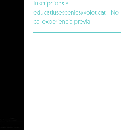
Inscripcions a
educatiusescenics@olot.cat - No
cal experiència prèvia