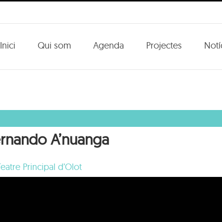
Inici
Qui som
Agenda
Projectes
Notí
ernando A’nuanga
Teatre Principal d’Olot