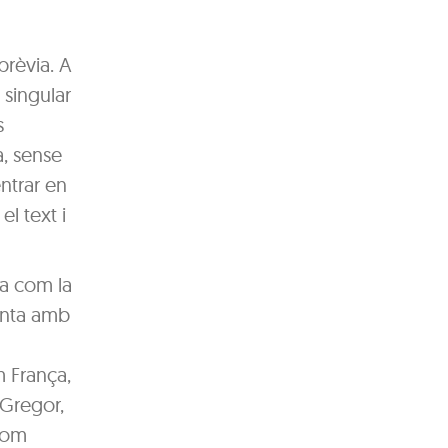
prèvia. A
 singular
s
a, sense
ntrar en
l text i
ua com la
anta amb
m França,
cGregor,
 com