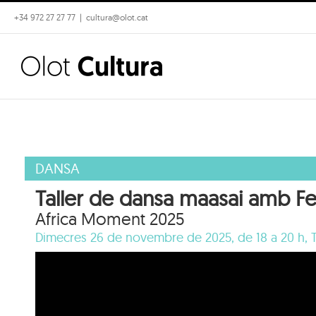
Skip
+34 972 27 27 77
|
cultura@olot.cat
to
content
DANSA
Taller de dansa maasai amb F
Africa Moment 2025
Dimecres 26 de novembre de 2025, de 18 a 20 h,