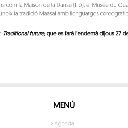
ions com la Maison de la Danse (Lió), el Musée du Qua
ca uneix la tradició Maasai amb llenguatges coreogràfi
le
Traditional future
, que es farà l’endemà dijous 27 d
MENÚ
Agenda