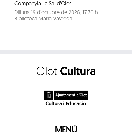
fe
Companyia La Sal d’Olot
A c
Dilluns 19 d'octubre de 2026, 17.30 h
Biblioteca Marià Vayreda
Dil
Bib
MENÚ