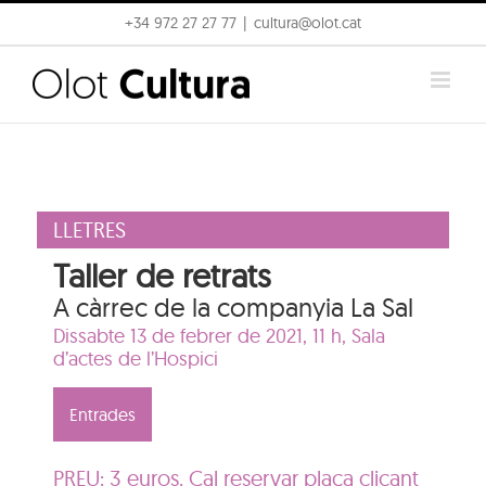
Skip
+34 972 27 27 77
|
cultura@olot.cat
to
content
LLETRES
Taller de retrats
A càrrec de la companyia La Sal
Dissabte 13 de febrer de 2021, 11 h,
Sala
d’actes de l’Hospici
Entrades
PREU: 3 euros. Cal reservar plaça clicant