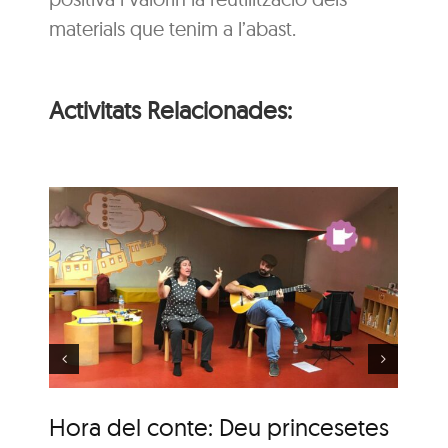
materials que tenim a l’abast.
Activitats Relacionades:
Hora del conte per a
u
nadons: La festa
d’aniversari
Hora del conte: Deu princesetes
Ho