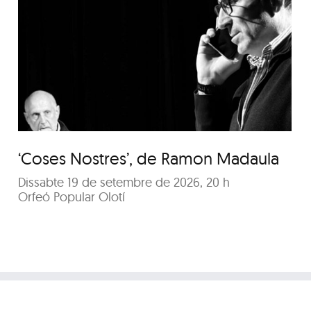
‘Coses Nostres’, de
Ramon Madaula
‘Coses Nostres’, de Ramon Madaula
Dissabte 19 de setembre de 2026, 20 h
Orfeó Popular Olotí