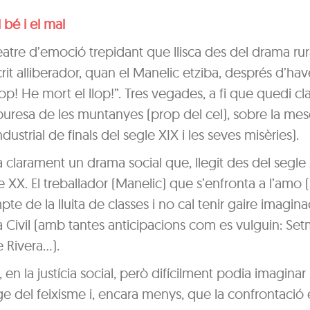
bé i el mal
eatre d’emoció trepidant que llisca des del drama rur
rit alliberador, quan el Manelic etziba, després d’hav
op! He mort el llop!”. Tres vegades, a fi que quedi cla
i la puresa de les muntanyes (prop del cel), sobre la me
ndustrial de finals del segle XIX i les seves misèries).
 clarament un drama social que, llegit des del segle 
e XX. El treballador (Manelic) que s’enfronta a l’amo 
pte de la lluita de classes i no cal tenir gaire imagin
 Civil (amb tantes anticipacions com es vulguin: Se
e Rivera…).
n la justícia social, però difícilment podia imagina
ge del feixisme i, encara menys, que la confrontació 