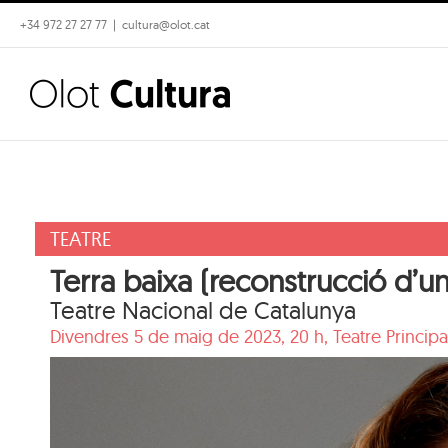
Skip
+34 972 27 27 77
|
cultura@olot.cat
to
content
TEATRE
Terra baixa (reconstrucció d’un
Teatre Nacional de Catalunya
Divendres 5 de maig de 2023, 20 h,
Teatre Principa