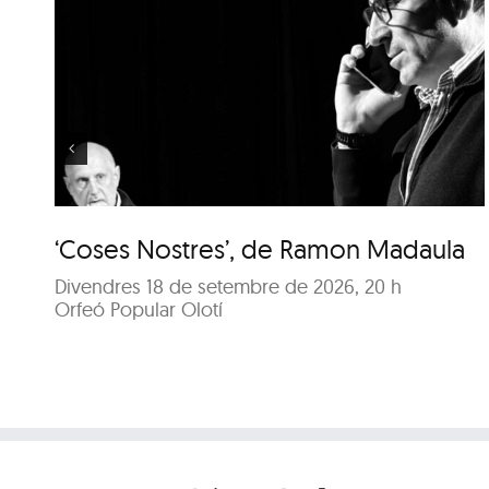
‘Coses Nostres’, de
Ramon Madaula
‘Coses Nostres’, de Ramon Madaula
Divendres 18 de setembre de 2026, 20 h
Orfeó Popular Olotí