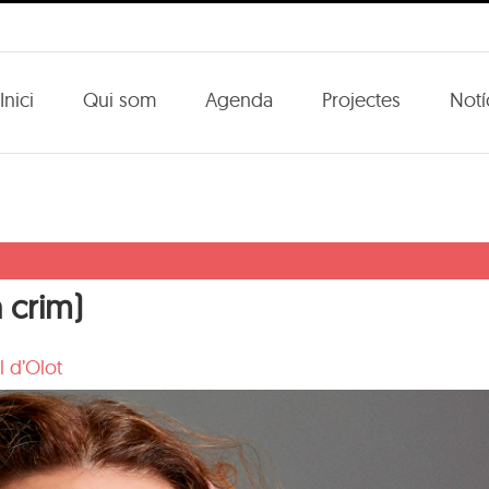
Inici
Qui som
Agenda
Projectes
Notí
 crim)
l d’Olot