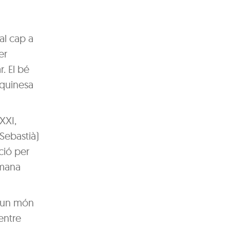
al cap a
er
r. El bé
squinesa
XXI,
(Sebastià)
ació per
tmana
r un món
entre