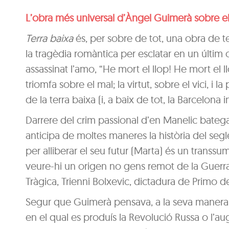
L’obra més universal d’Àngel Guimerà sobre el 
Terra baixa
és, per sobre de tot, una obra de t
la tragèdia romàntica per esclatar en un últim c
assassinat l’amo, “He mort el llop! He mort el ll
triomfa sobre el mal; la virtut, sobre el vici, 
de la terra baixa (i, a baix de tot, la Barcelona i
Darrere del crim passional d’en Manelic batega
anticipa de moltes maneres la història del segl
per alliberar el seu futur (Marta) és un transsum
veure-hi un origen no gens remot de la Guerra
Tràgica, Trienni Bolxevic, dictadura de Primo d
Segur que Guimerà pensava, a la seva manera, e
en el qual es produís la Revolució Russa o l’au