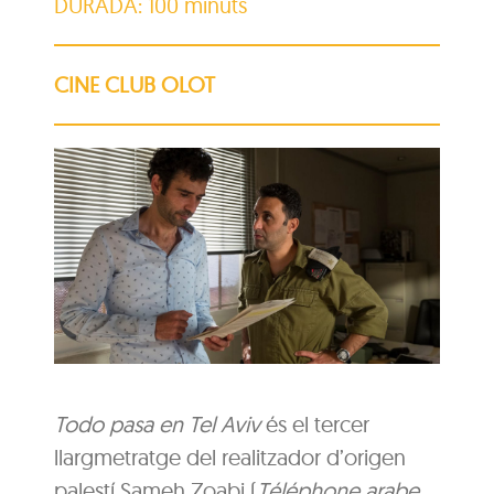
DURADA: 100 minuts
CINE CLUB OLOT
Todo pasa en Tel Aviv
és el tercer
llargmetratge del realitzador d’origen
palestí Sameh Zoabi (
Téléphone arabe
,