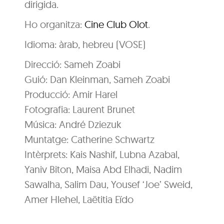
dirigida.
Ho organitza:
Cine Club Olot
.
Idioma: àrab, hebreu (VOSE)
Direcció: Sameh Zoabi
Guió: Dan Kleinman, Sameh Zoabi
Producció: Amir Harel
Fotografia: Laurent Brunet
Música: André Dziezuk
Muntatge: Catherine Schwartz
Intèrprets: Kais Nashif, Lubna Azabal,
Yaniv Biton, Maisa Abd Elhadi, Nadim
Sawalha, Salim Dau, Yousef ‘Joe’ Sweid,
Amer Hlehel, Laëtitia Eïdo