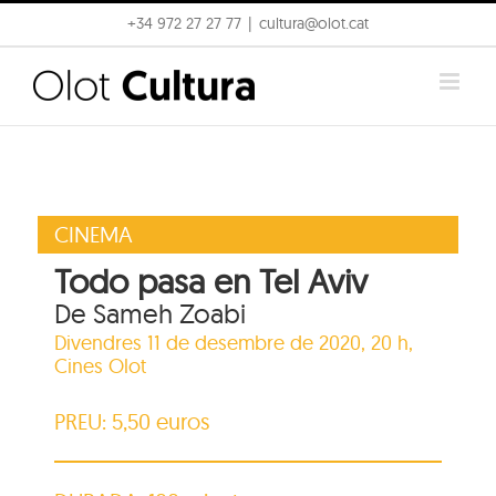
Skip
+34 972 27 27 77
|
cultura@olot.cat
to
content
CINEMA
Todo pasa en Tel Aviv
De Sameh Zoabi
Divendres 11 de desembre de 2020, 20 h,
Cines Olot
PREU: 5,50 euros