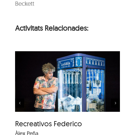
Beckett
Activitats Relacionades:
o
Recreativos Federico
Recreativos Federico
Re
Àlex Peña
Àl