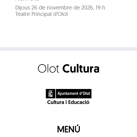
Dijous 26 de novembre de 2026, 19 h
Di
Teatre Principal d’Olot
Tea
MENÚ