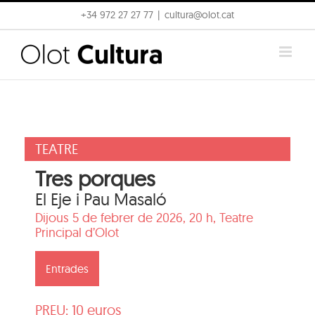
Skip
+34 972 27 27 77
|
cultura@olot.cat
to
content
TEATRE
Tres porques
El Eje i Pau Masaló
Dijous 5 de febrer de 2026, 20 h,
Teatre
Principal d’Olot
Entrades
PREU: 10 euros