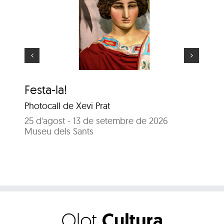
El gegant més gran
Festa-la!
El
Photocall de Xevi Prat
25
Sal
25 d'agost - 13 de setembre de 2026
Museu dels Sants