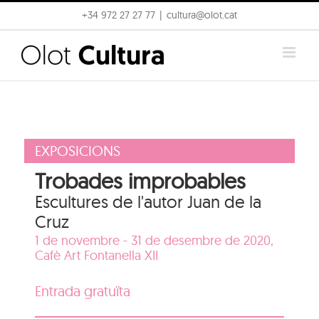
Skip
+34 972 27 27 77
|
cultura@olot.cat
to
content
EXPOSICIONS
Trobades improbables
Escultures de l'autor Juan de la
Cruz
1 de novembre - 31 de desembre de 2020,
Cafè Art Fontanella XII
Entrada gratuïta