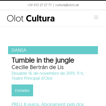
Skip
+34 972 27 27 77
|
cultura@olot.cat
to
content
DANSA
Tumble in the jungle
Cecilie Bertrán de Lis
Dissabte 16 de novembre de 2019, 11 h,
Teatre Principal d’Olot
Entrades
PREU: 8 euros. Abonament pels dos