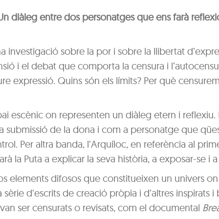
? Un diàleg entre dos personatges que ens farà reflex
 investigació sobre la por i sobre la llibertat d’expre
nsió i el debat que comporta la censura i l’autocens
liure expressió. Quins són els límits? Per què censur
 escènic on representen un diàleg etern i reflexiu.
 la submissió de la dona i com a personatge que qües
rol. Per altra banda, l’Arquíloc, en referència al pri
rà la Puta a explicar la seva història, a exposar-se i a 
os elements difosos que constitueixen un univers on 
sèrie d’escrits de creació pròpia i d’altres inspirats i
 van ser censurats o revisats, com el documental
Bre