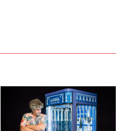
Un sopar incòmode