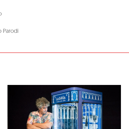
o
o Parodi
Recreativos Federico