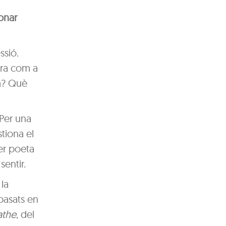
ionar
ssió.
ura com a
em? Què
 Per una
tiona el
mer poeta
sentir.
la
 basats en
athe
, del