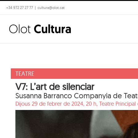
Skip
+34 972 27 27 77
|
cultura@olot.cat
to
content
TEATRE
V7: L’art de silenciar
Susanna Barranco Companyia de Teat
Dijous 29 de febrer de 2024, 20 h,
Teatre Principal