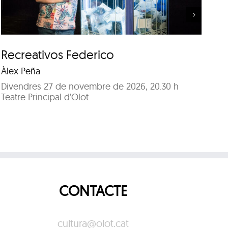
Recreativos Federico
U
Àlex Peña
Se
Divendres 27 de novembre de 2026, 20.30 h
Di
Teatre Principal d’Olot
Te
CONTACTE
cultura@olot.cat