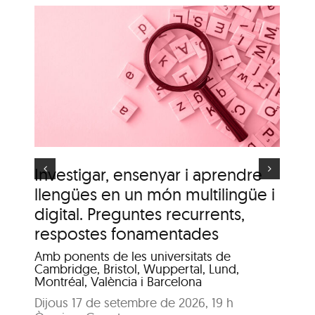
i
n
Itinerari personal: “El
i
clima urbà de la ciutat
d’Olot”
s
Investigar, ensenyar i aprendre
It
llengües en un món multilingüe i
de
digital. Preguntes recurrents,
A c
me
respostes fonamentades
Dis
Amb ponents de les universitats de
Pat
Cambridge, Bristol, Wuppertal, Lund,
Montréal, València i Barcelona
Dijous 17 de setembre de 2026, 19 h