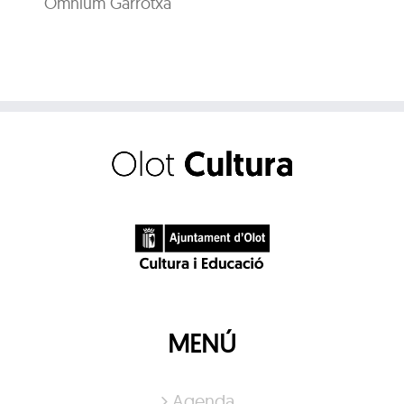
Òmnium Garrotxa
MENÚ
Agenda