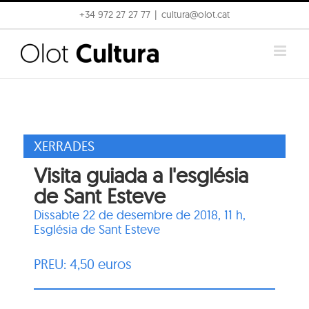
Skip
+34 972 27 27 77
|
cultura@olot.cat
to
content
XERRADES
Visita guiada a l'església
de Sant Esteve
Dissabte 22 de desembre de 2018, 11 h,
Església de Sant Esteve
PREU: 4,50 euros