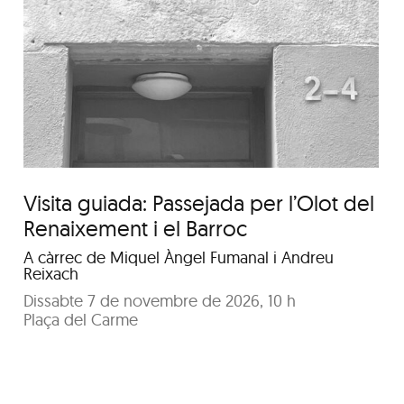
Visita d’obres:
#PremisArqGi 2026. Visita
a les obres de la
Garrotxa-Ripollès
Visita guiada: Passejada per l’Olot del
Renaixement i el Barroc
A càrrec de Miquel Àngel Fumanal i Andreu
Reixach
Dissabte 7 de novembre de 2026, 10 h
Plaça del Carme