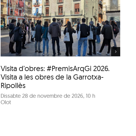
Itinerari personal: “El
clima urbà de la ciutat
d’Olot”
Visita d’obres: #PremisArqGi 2026.
It
Visita a les obres de la Garrotxa-
ci
Ripollès
A 
me
Dissabte 28 de novembre de 2026, 10 h
Di
Olot
Pat