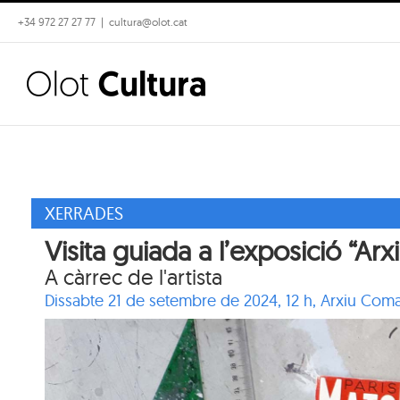
Skip
+34 972 27 27 77
|
cultura@olot.cat
to
content
XERRADES
Visita guiada a l’exposició “A
A càrrec de l'artista
Dissabte 21 de setembre de 2024, 12 h,
Arxiu Coma