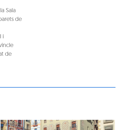
la Sala
 parets de
 i
vincle
rat de