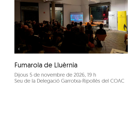
Visita guiada: Passejada
per l’Olot del
Renaixement i el Barroc
Fumarola de Lluèrnia
Dijous 5 de novembre de 2026, 19 h
Seu de la Delegació Garrotxa-Ripollès del COAC