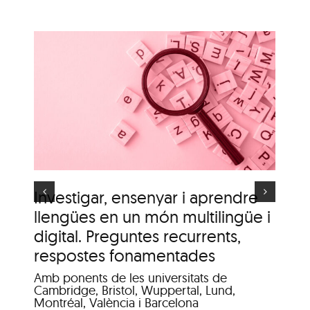
i
n
Itinerari personal: “El
i
clima urbà de la ciutat
d’Olot”
s
Investigar, ensenyar i aprendre
It
llengües en un món multilingüe i
de
digital. Preguntes recurrents,
A c
me
respostes fonamentades
Dis
Amb ponents de les universitats de
Pat
Cambridge, Bristol, Wuppertal, Lund,
Montréal, València i Barcelona