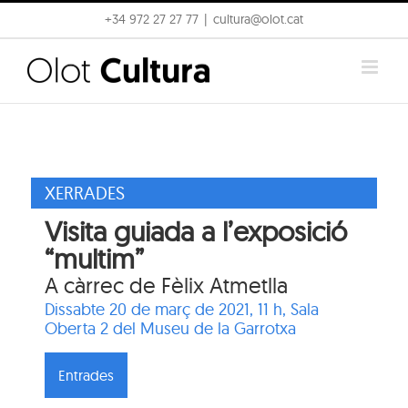
Skip
+34 972 27 27 77
|
cultura@olot.cat
to
content
XERRADES
Visita guiada a l’exposició
“multim”
A càrrec de Fèlix Atmetlla
Dissabte 20 de març de 2021, 11 h,
Sala
Oberta 2 del Museu de la Garrotxa
Entrades