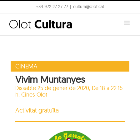
Skip
+34 972 27 27 77
|
cultura@olot.cat
to
content
CINEMA
Vivim Muntanyes
Dissabte 25 de gener de 2020, De 18 a 22.15
h,
Cines Olot
Activitat gratuïta