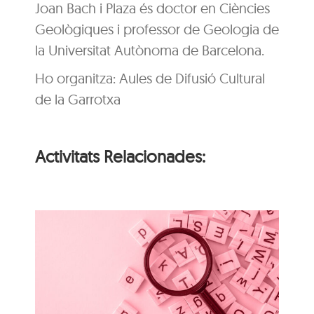
Joan Bach i Plaza és doctor en Ciències
Geològiques i professor de Geologia de
la Universitat Autònoma de Barcelona.
Ho organitza: Aules de Difusió Cultural
de la Garrotxa
Activitats Relacionades:
i
n
Itinerari personal: “El
i
clima urbà de la ciutat
d’Olot”