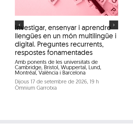
s
Investigar, ensenyar i aprendre
It
llengües en un món multilingüe i
de
digital. Preguntes recurrents,
A c
me
respostes fonamentades
Dis
Amb ponents de les universitats de
Pat
Cambridge, Bristol, Wuppertal, Lund,
Montréal, València i Barcelona
Dijous 17 de setembre de 2026, 19 h
Òmnium Garrotxa