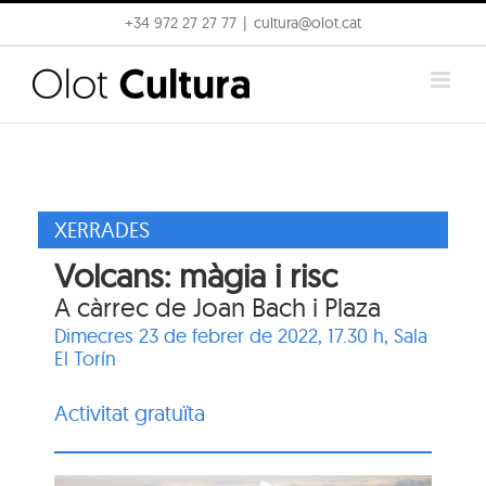
Skip
+34 972 27 27 77
|
cultura@olot.cat
to
content
XERRADES
Volcans: màgia i risc
A càrrec de Joan Bach i Plaza
Dimecres 23 de febrer de 2022, 17.30 h,
Sala
El Torín
Activitat gratuïta