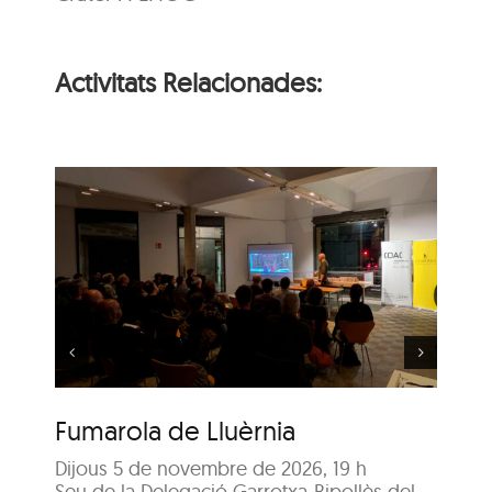
Activitats Relacionades:
Visita guiada:
Passejada per l’Olot
a
del Renaixement i el
Barroc
Fumarola de Lluèrnia
Vi
de
Dijous 5 de novembre de 2026, 19 h
Seu de la Delegació Garrotxa-Ripollès del