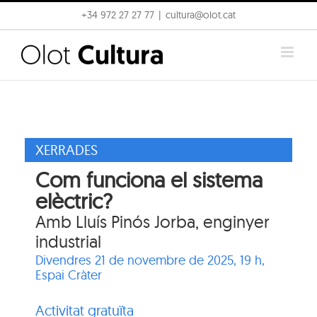
Skip
+34 972 27 27 77
|
cultura@olot.cat
to
content
XERRADES
Com funciona el sistema
elèctric?
Amb Lluís Pinós Jorba, enginyer
industrial
Divendres 21 de novembre de 2025, 19 h,
Espai Cràter
Activitat gratuïta