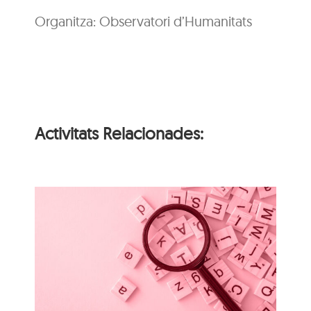
Organitza: Observatori d’Humanitats
Activitats Relacionades:
i
n
Itinerari personal: “El
i
clima urbà de la ciutat
d’Olot”
s