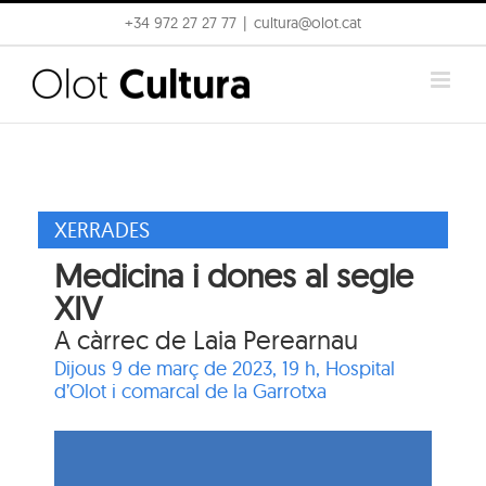
Skip
+34 972 27 27 77
|
cultura@olot.cat
to
content
XERRADES
Medicina i dones al segle
XIV
A càrrec de Laia Perearnau
Dijous 9 de març de 2023, 19 h,
Hospital
d’Olot i comarcal de la Garrotxa