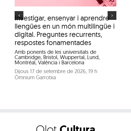
Investigar, ensenyar i aprendre
It
llengües en un món multilingüe i
de
digital. Preguntes recurrents,
A c
me
respostes fonamentades
Dis
Amb ponents de les universitats de
Pat
Cambridge, Bristol, Wuppertal, Lund,
Montréal, València i Barcelona
Dijous 17 de setembre de 2026, 19 h
Òmnium Garrotxa