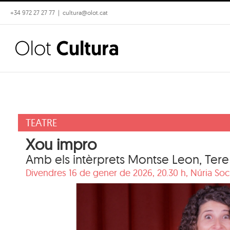
Skip
+34 972 27 27 77
|
cultura@olot.cat
to
content
TEATRE
Xou impro
Amb els intèrprets Montse Leon, Tere 
Divendres 16 de gener de 2026, 20.30 h,
Núria Soc