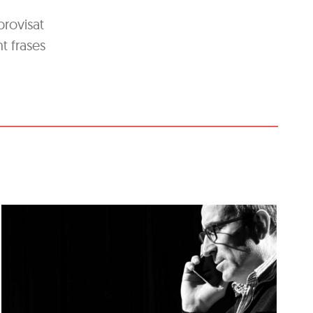
provisat
t frases
‘Coses Nostres’, de
Ramon Madaula