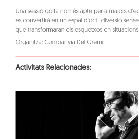
Una sessió golfa només apte per a majors d’e
es convertirà en un espai d’oci i diversió sense
que transformaran els esquetxos en situacions o
Organitza: Companyia Del Gremi
Activitats Relacionades:
‘Coses Nostres’, de
Ramon Madaula