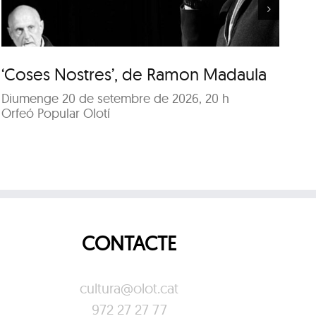
‘Coses Nostres’, de Ramon Madaula
‘
Diumenge 20 de setembre de 2026, 20 h
Di
Orfeó Popular Olotí
Or
CONTACTE
cultura@olot.cat
972 27 27 77