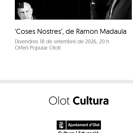
‘Coses Nostres’, de Ramon Madaula
Divendres 18 de setembre de 2026, 20 h
Orfeó Popular Olotí