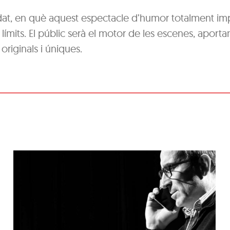
dat, en què aquest espectacle d’humor totalment im
 límits. El públic serà el motor de les escenes, aportan
riginals i úniques.
‘Coses Nostres’, de
Ramon Madaula