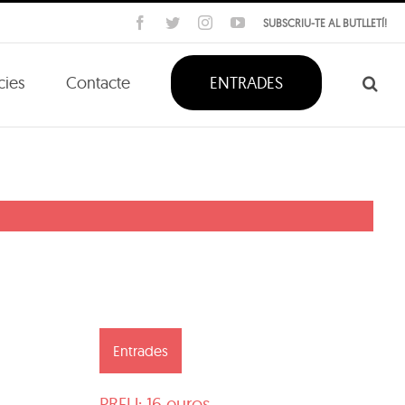
Facebook
Twitter
Instagram
YouTube
SUBSCRIU-TE AL BUTLLETÍ!
cies
Contacte
ENTRADES
Entrades
PREU: 16 euros