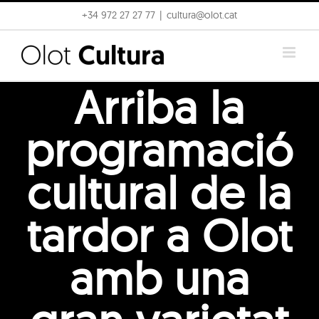
Skip
+34 972 27 27 77
|
cultura@olot.cat
to
content
Arriba la
programació
cultural de la
tardor a Olot
amb una