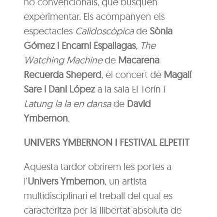
no convencionals, que busquen
experimentar. Els acompanyen els
espectacles
Calidoscòpica
de
Sònia
Gómez i Encarni Espallagas
,
The
Watching Machine
de
Macarena
Recuerda Sheperd
, el concert de
Magalí
Sare
i Dani López
a la sala El Torín i
Latung la la en dansa
de
David
Ymbernon
.
UNIVERS YMBERNON I FESTIVAL ELPETIT
Aquesta tardor obrirem les portes a
l’
Univers Ymbernon
, un artista
multidisciplinari el treball del qual es
caracteritza per la llibertat absoluta de