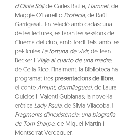
d’Okita Sóji
de Carles Batlle,
Hamnet
, de
Maggie O’Farrell o
Profecia
, de Raül
Garrigasait. En relació amb cadascuna
de les lectures, es faran les sessions de
Cinema del club, amb Jordi Teis, amb les
pel·lícules
La fortuna de vivir
, de Jean
Becker i
Viaje al cuarto de una madre
,
de Celia Rico. Finalment, la Biblioteca ha
programat tres
presentacions de llibre
:
el conte
Amunt, dormilegues!
, de Laura
Quicios i Valentí Gubianas; la novel·la
eròtica
Lady Paula
, de Sílvia Vilacoba, i
Fragments d’inexistència: una biografia
de Tom Sharpe
, de Miquel Martín i
Montserrat Verdaguer.