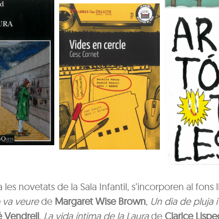
a les novetats de la Sala Infantil, s’incorporen al fons 
 va veure
de
Margaret Wise Brown
,
Un dia de pluja i 
 Vendrell
,
La vida íntima de la Laura
de
Clarice Lispe