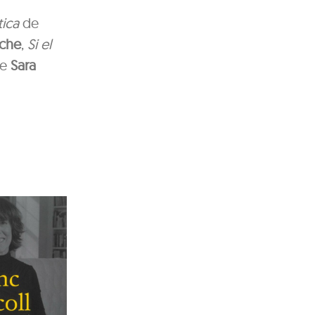
tica
de
sche
,
Si el
e
Sara