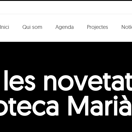
Inici
Qui som
Agenda
Projectes
Notí
 les novetat
lioteca Mari