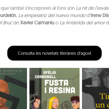
ls que també s’incorporen al fons són
La nit de l’esvàs
Burdekin
,
La emperatriz del nuevo mundo
d’
Irene Di
l Bruc
de
Xavier Carmaniu
o
La Antártida del amor
d
Consulta les novetats literàries d’agost