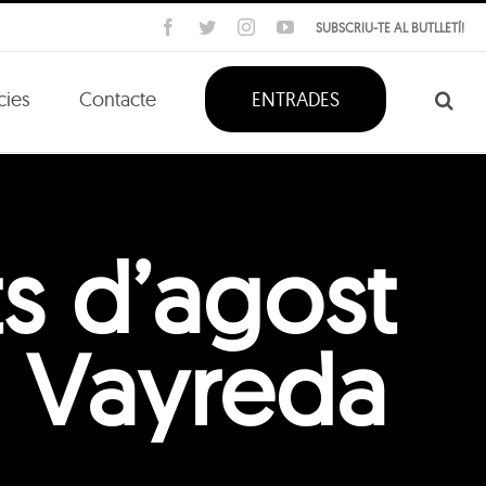
Facebook
Twitter
Instagram
YouTube
SUBSCRIU-TE AL BUTLLETÍ!
cies
Contacte
ENTRADES
s d’agost
à Vayreda