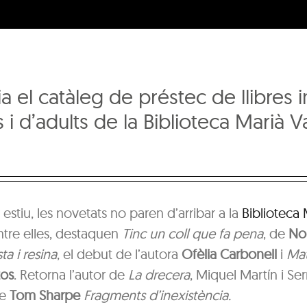
a el catàleg de préstec de llibres in
s i d’adults de la Biblioteca Marià 
 estiu, les novetats no paren d’arribar a la
Biblioteca 
Entre elles, destaquen
Tinc un coll que fa pena
, de
No
ta i resina
, el debut de l’autora
Ofèlia Carbonell
i
Mat
zos
. Retorna l’autor de
La drecera
, Miquel Martín i Se
de
Tom Sharpe
Fragments d’inexistència.