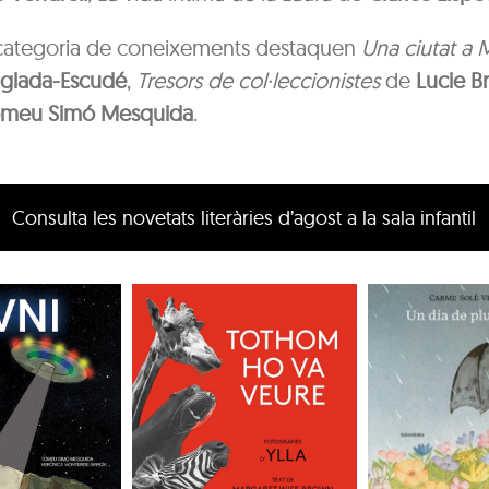
 categoria de coneixements destaquen
Una ciutat a 
nglada-Escudé
,
Tresors de col·leccionistes
de
Lucie Br
meu Simó Mesquida
.
Consulta les novetats literàries d’agost a la sala infantil