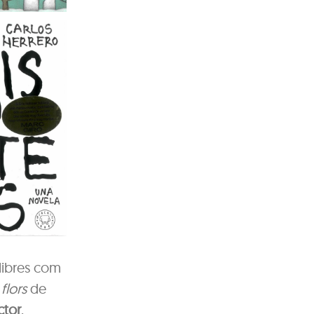
llibres com
flors
de
ctor
.