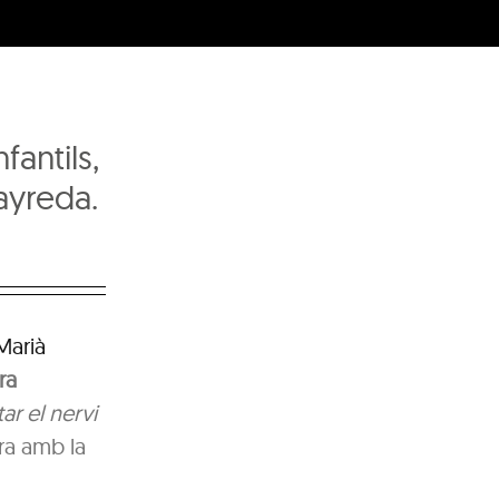
fantils,
Vayreda.
Marià
ra
ar el nervi
rra amb la