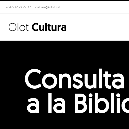
Skip
+34 972 27 27 77
|
cultura@olot.cat
to
content
Consulta
a la Bib