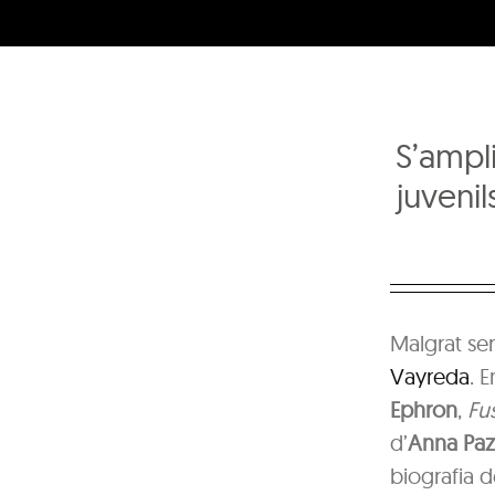
S’ampli
juvenil
Malgrat ser
Vayreda
. 
Ephron
,
Fus
d’
Anna Pa
biografia 