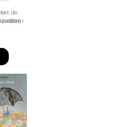
Mart
, de
unellière
i