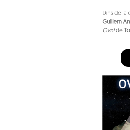
Dins de la
Guillem A
Ovni
de
To