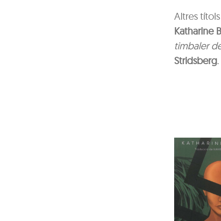
Altres títo
Katharine 
timbaler de
Stridsberg
.