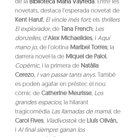
de la
Biblioteca Marià Vayreda
. Entre les
novetats, destaca l’esperada novetat de
Kent Haruf
,
El vincle més fort
; els
thrillers
El explorador
, de
Tana French
;
Les
donzelles
, d’
Alex Michaelides
, i
Aquí
mano jo
, de l’olotina
Maribel Torres
; la
darrera novel·la de
Miquel de Palol
,
Copèrnic
, i la primera de
Natàlia
Cerezo
,
I van passar tants anys
. També
es poden agafar en préstec el nou
còmic de
Catherine Meurisse
,
Los
grandes espacios
; la hilarant
tragicomèdia
Las llamadas de mamá
, de
Carol Fives
;
Vladivostok
de
Lluís Oliván,
i
Al final siempre ganan los