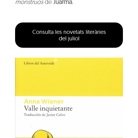
monstruos
de
Juarma
.
Consulta les novetats literàries
del juliol