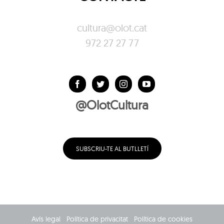
cultura@olot.cat
972 27 27 77
@OlotCultura
SUBSCRIU-TE AL BUTLLETÍ
Avís legal
Política de privacitat
Política de cookies