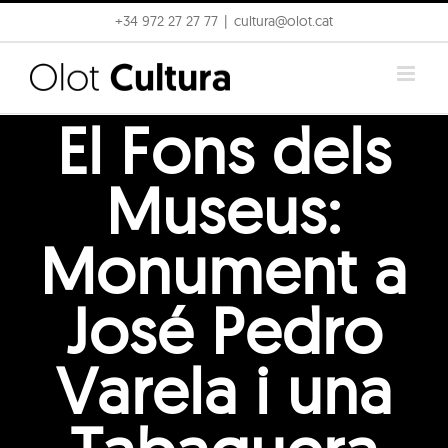
Skip
+34 972 27 27 77
|
cultura@olot.cat
to
content
El Fons dels
Museus:
Monument a
José Pedro
Varela i una