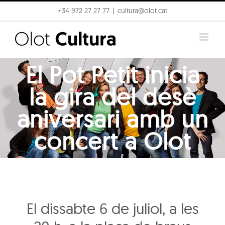
Skip
+34 972 27 27 77
|
cultura@olot.cat
to
content
El Pot Petit inicia
la gira del desè
aniversari amb un
concert a Olot
El dissabte 6 de juliol, a les