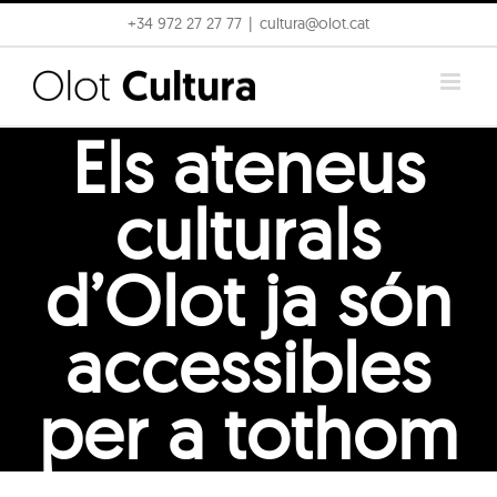
Skip
+34 972 27 27 77
|
cultura@olot.cat
to
content
Els ateneus
culturals
d’Olot ja són
accessibles
per a tothom