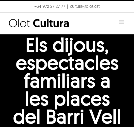
Skip
+34 972 27 27 77
|
cultura@olot.cat
to
content
Els dijous,
espectacles
familiars a
les places
del Barri Vell