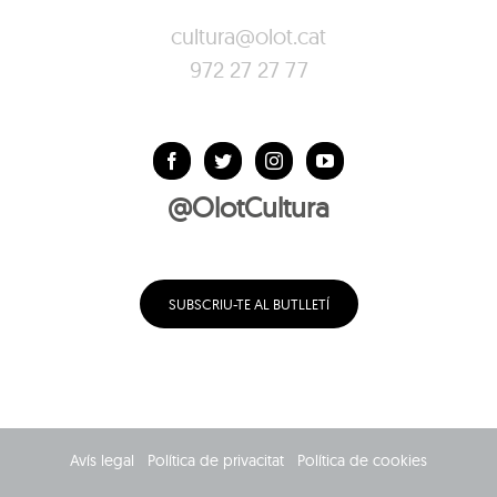
cultura@olot.cat
972 27 27 77
@OlotCultura
SUBSCRIU-TE AL BUTLLETÍ
Avís legal
Política de privacitat
Política de cookies