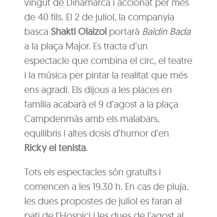
vingut de Dinamarca i accionat per més
de 40 fils. El 2 de juliol, la companyia
basca
Shakti Olaizol
portarà
Baldin Bada
a la plaça Major. Es tracta d’un
espectacle que combina el circ, el teatre
i la música per pintar la realitat que més
ens agradi. Els dijous a les places en
família acabarà el 9 d’agost a la plaça
Campdenmàs amb els malabars,
equilibris i altes dosis d’humor d’en
Ricky el tenista
.
Tots els espectacles són gratuïts i
comencen a les 19.30 h. En cas de pluja,
les dues propostes de juliol es faran al
pati de l’Hospici i les dues de l’agost al