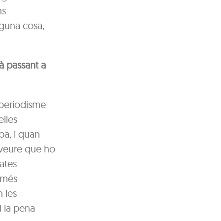
ns
lguna cosa,
à passant a
 periodisme
lles
pa, i quan
 veure que ho
ates
a més
 les
l la pena