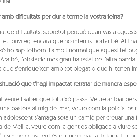
litat.
 amb dificultats per dur a terme la vostra feina?
a, de dificultats, sobretot perquè quan vas a aquests
teu privilegi encara que ho intentis portar bé. Al final
ixò ho sap tothom. És molt normal que aquest fet pu
ra bé, l’obstacle més gran ha estat de l’altra banda 
 que s’enriqueixen amb tot plegat o que hi tenen in
situació que t’hagi impactat retratar de manera espe
 veure i saber que tot això passa. Veure arribar per
una pastera al mig del mar, veure com la policia les 
 adolescent s’amaga sota un camió per creuar una f
a de Melilla, veure com la gent és obligada a viure s
ò i ser-ne conscient és el que impacta, fotografiar-ho