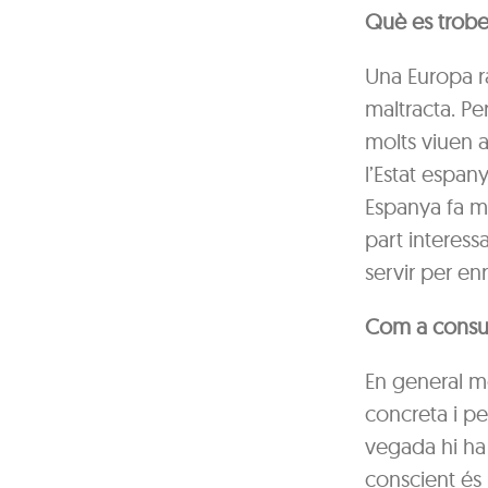
Què es trobe
Una Europa rac
maltracta. Pe
molts viuen 
l’Estat espan
Espanya fa mo
part interess
servir per en
Com a consum
En general m
concreta i pe
vegada hi ha
conscient és