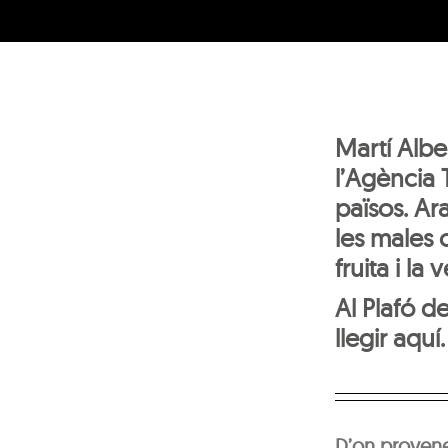
Martí Albe
l’Agència 
països. Ar
les males 
fruita i la
Al Plafó d
llegir aquí.
D’on provenen