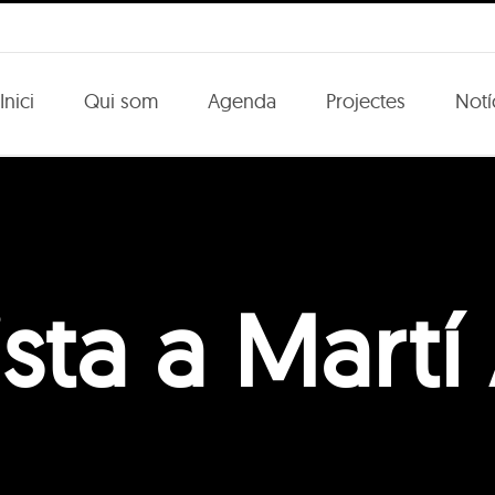
Inici
Qui som
Agenda
Projectes
Notí
ista a Martí