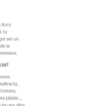
 llocs
, tu
gui ser un
de la
teressos.
cial?
sones
maltracta,
rontera,
ota plàstic…
 és una altra