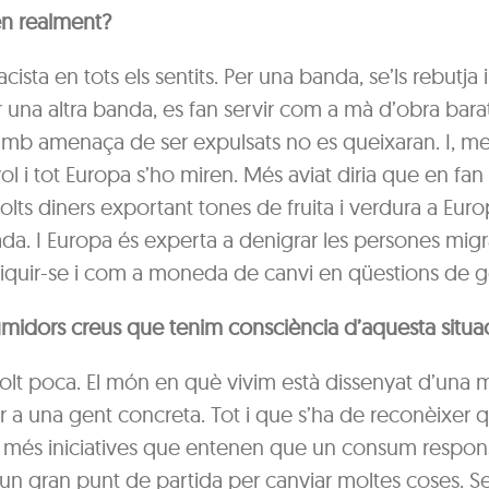
n realment?
ista en tots els sentits. Per una banda, se’ls rebutja i 
r una altra banda, es fan servir com a mà d’obra bara
amb amenaça de ser expulsats no es queixaran. I, me
yol i tot Europa s’ho miren. Més aviat diria que en fan
lts diners exportant tones de fruita i verdura a Euro
ada. I Europa és experta a denigrar les persones migr
riquir-se i com a moneda de canvi en qüestions de g
idors creus que tenim consciència d’aquesta situa
olt poca. El món en què vivim està dissenyat d’una 
r a una gent concreta. Tot i que s’ha de reconèixer 
 més iniciatives que entenen que un consum respons
 un gran punt de partida per canviar moltes coses. 