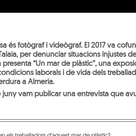
sa és fotògraf i videògraf. El 2017 va cofu
Talaia, per denunciar situacions injustes d
a presenta “Un mar de plàstic”, una exposi
condicions laborals i de vida dels treballad
 verdura a Almeria.
e juny vam publicar una entrevista que a
 els treballadors d’aquest mar de plàstic?