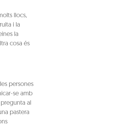
olts llocs,
uita i la
eines la
ltra cosa és
 les persones
nicar-se amb
a pregunta al
una pastera
ons