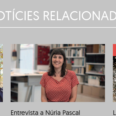
TÍCIES RELACIONA
Llegeix El Plafó i El
Cartipàs del mes de
novembre
Entrevista a Núria Pascal
L