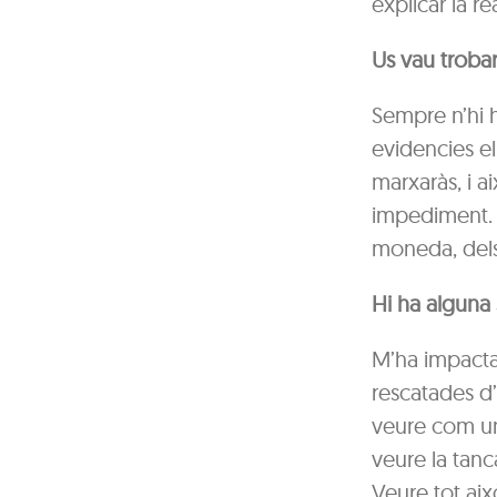
explicar la rea
Us vau trobar
Sempre n’hi h
evidencies el 
marxaràs, i a
impediment. A
moneda, dels
Hi ha alguna 
M’ha impactat
rescatades d’
veure com un
veure la tanc
Veure tot aix