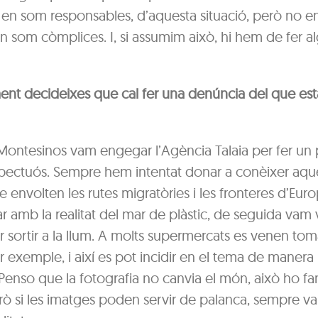
e en som responsables, d’aquesta situació, però no e
 som còmplices. I, si assumim això, hi hem de fer a
nt decideixes que cal fer una denúncia del que est
Montesinos vam engegar l’Agència Talaia per fer un
espectuós. Sempre hem intentat donar a conèixer aque
e envolten les rutes migratòries i les fronteres d’Euro
r amb la realitat del mar de plàstic, de seguida vam
 sortir a la llum. A molts supermercats es venen tom
r exemple, i així es pot incidir en el tema de maner
enso que la fotografia no canvia el món, això ho fan
ò si les imatges poden servir de palanca, sempre va