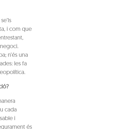
se’ls
ta, i com que
ntrestant,
 negoci.
pa; n’és una
ades: les fa
eopolítica.
ció?
manera
qu cada
able i
Segurament és