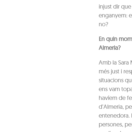
injust dir qu
enganyem: en
no?
En quin mome
Almeria?
Amb la Sara 
més just i r
situacions qu
ens vam topa
havíem de fer
d’Almeria, pe
entenedora. P
persones, per