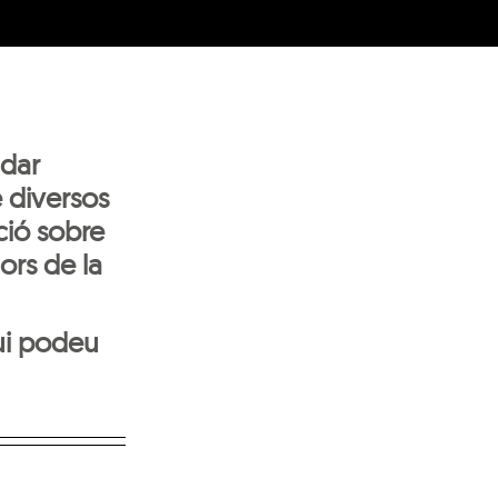
ndar
e diversos
ció sobre
ors de la
vui podeu