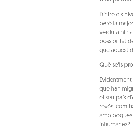
Dintre els hi
però la majori
verdura hi ha 
possibilitat d
que aquest de
Què se’ls pro
Evidentment q
que han migr
el seu país d
revés: com h
amb poques pe
inhumanes?