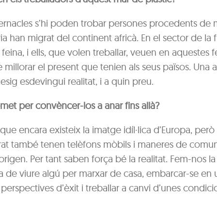
vernacles s’hi poden trobar persones procedents de m
a han migrat del continent africà. En el sector de la fr
feina, i ells, que volen treballar, veuen en aquestes f
e millorar el present que tenien als seus països. Una a
sig esdevingui realitat, i a quin preu.
met per convèncer-los a anar fins allà?
ue encara existeix la imatge idíl·lica d’Europa, però
at també tenen telèfons mòbils i maneres de comu
’origen. Per tant saben força bé la realitat. Fem-nos l
a de viure algú per marxar de casa, embarcar-se en 
rspectives d’èxit i treballar a canvi d’unes condici