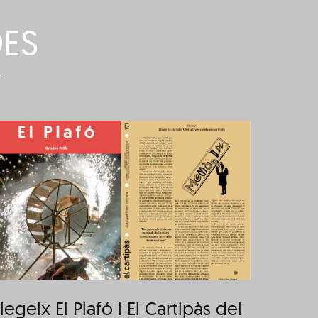
DES
Llegeix El Plafó i El
Cartipàs del mes
d’octubre
legeix El Plafó i El Cartipàs del
Llegei