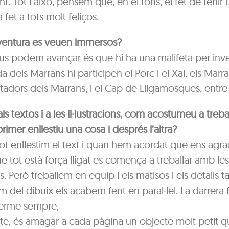
 Tot i això, pensem que, en el fons, el fet de tenir
 fet a tots molt feliços.
ventura es veuen immersos?
us podem avançar és que hi ha una malifeta per inves
 dels Marrans hi participen el Porc i el Xai, els Marr
tadors dels Marrans, i el Cap de Lligamosques, entre 
als textos i a les il·lustracions, com acostumeu a treba
primer enllestiu una cosa i després l’altra?
ot enllestim el text i quan hem acordat que ens agra
que tot està força lligat es comença a treballar amb le
ns. Però treballem en equip i els matisos i els detalls t
m del dibuix els acabem fent en paral·lel. La darrera
terme sempre,
te, és amagar a cada pàgina un objecte molt petit qu