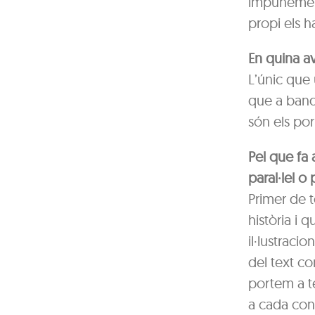
impunement.
propi els ha
En quina a
L’únic que 
que a banda
són els por
Pel que fa 
paral·lel o 
Primer de t
història i 
il·lustracio
del text co
portem a 
a cada con