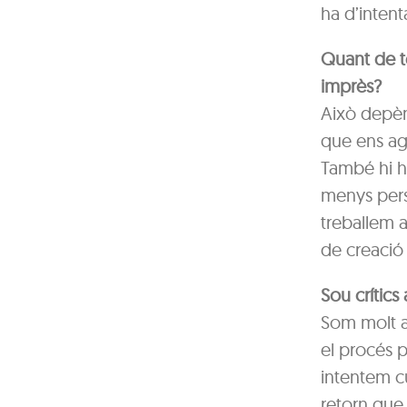
ha d’intent
Quant de te
imprès?
Això depèn
que ens ag
També hi ha
menys pers
treballem 
de creació 
Sou crítics
Som molt au
el procés 
intentem cui
retorn que 