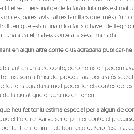
rit i el seu personatge de la faràndula més estimat. U
s mares, pares, avis i altres familiars que, més d’un c
: diuen que estan una mica farts d’haver de llegir o 
i una altra el mateix conte a la seva mainada.
llant en algun altre conte o us agradaria publicar-ne
reballant en un altre conte, però no us en podem av
tot just som a l’inici del procés i ara per ara és secret
de fet, ens agradaria molt poder fer els contes de les
a de la ciutat que encara no en tenen.
 que heu fet teniu estima especial per a algun de co
ue el Porc i el Xai va ser el primer conte, el precurso
i, per tant, en tenim molt bon record. Però l’estima, 