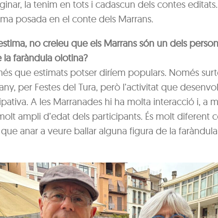
nar, la tenim en tots i cadascun dels contes editats
ànima posada en el conte dels Marrans.
d’estima, no creieu que els Marrans són un dels pers
 la faràndula olotina?
més que estimats potser diríem populars. Només sur
any, per Festes del Tura, però l’activitat que desenv
ipativa. A les Marranades hi ha molta interacció i, a 
molt ampli d’edat dels participants. És molt diferent 
ue anar a veure ballar alguna figura de la faràndula