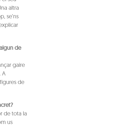
na altra
op, se’ns
explicar
 algun de
ançar gaire
. A
 figures de
ncret?
r de tota la
com us