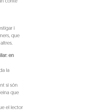
 un conte
tigar i
aners, que
altres.
llar: en
da la
s
ant si són
 feina que
e el lector