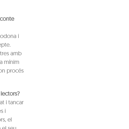
 conte
rodona i
epte.
altres amb
 a mínim
bon procés
 lectors?
t i tancar
s i
rs, el
 el seu