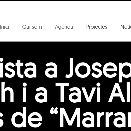
Inici
Qui som
Agenda
Projectes
Notí
ista a Jose
h i a Tavi A
s de “Marra