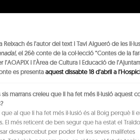
 Reixach és l’autor del text i Tavi Algueró de les il·lu
anada!
, el 26è conte de la col·lecció “Contes de la fa
r l’AOAPIX i l’Àrea de Cultura i Educació de l’Ajunta
conte es presenta
aquest dissabte 18 d’abril a l’Hospic
 sis marrans creieu que li ha fet més il·lusió aquest co
?
que al que li ha fet més il·lusió és al Boig perquè li
s. El més reticent de ben segur que ha estat el Traïdo
sar desapercebut per poder fer les seves malifetes