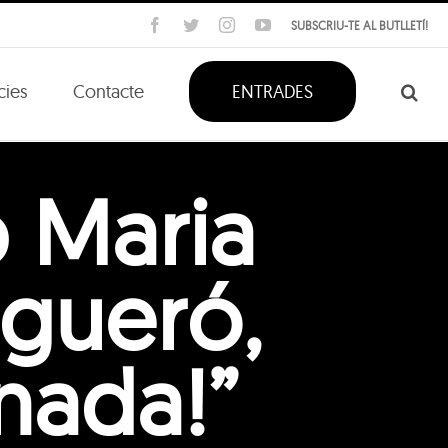
Facebook
Twitter
Instagram
YouTube
SUBSCRIU-TE AL BUTLLETÍ!
cies
Contacte
ENTRADES
p Maria
lgueró,
nada!”