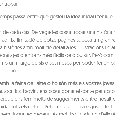
ar trobar.
mps passa entre que gesteu la idea inicial i teniu el
 de cada cas. De vegades costa trobar una història 
radi. La limitació de dotze pàgines suposa un gran r
 històries amb molt de detall a les il·lustracions i d’
onatges o entorns més fàcils de dibuixar. Però com
amb un marge de sis o set mesos per poder fer un 
i edició.
 amb la feina de l’altre o ho són més els vostres joves
tocrítics, i sovint ens costa donar el conte per acaba
perquè ens fem molts de suggeriments entre nosaltre
dar tots els detalls. Pel que fa als nostres joves lecto
hem tingut, en general, és molt bo i cada un d’ells té