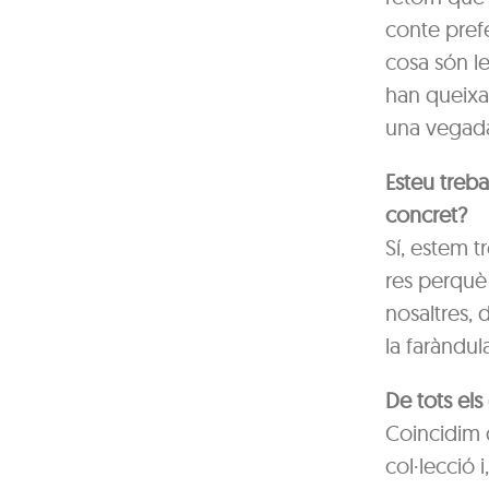
conte prefe
cosa són le
han queixat
una vegada 
Esteu treba
concret?
Sí, estem t
res perquè 
nosaltres, 
la faràndul
De tots els
Coincidim q
col·lecció 