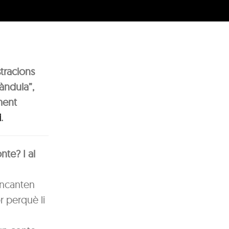
stracions
ràndula”,
ment
i
.
nte? I al
 encanten
r perquè li