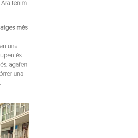
. Ara tenim
onatges més
ten una
olupen és
més, agafen
córrer una
.