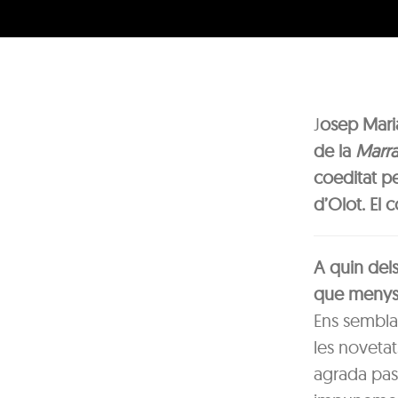
J
osep Maria
de la
Marr
coeditat pe
d’Olot.
El 
A quin dels
que menys
Ens sembla 
les novetat
agrada pas