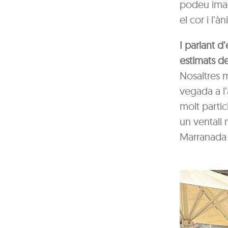
podeu imagi
el cor i l’
I parlant 
estimats de
Nosaltres 
vegada a l’
molt partic
un ventall 
Marranada q