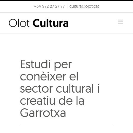
Skip
+34 972 27 27 77
|
cultura@olot.cat
to
content
Estudi per
conèixer el
sector cultural i
creatiu de la
Garrotxa