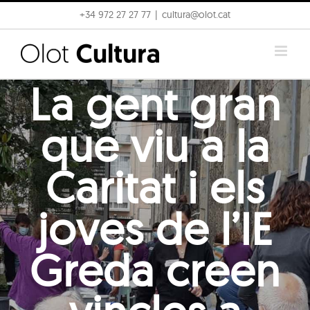
Skip
+34 972 27 27 77
|
cultura@olot.cat
to
content
La gent gran
que viu a la
Caritat i els
joves de l’IE
Greda creen