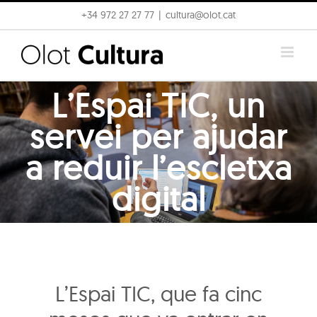
Skip
+34 972 27 27 77
|
cultura@olot.cat
to
content
L’Espai TIC, un
servei per ajudar
a reduir l’escletxa
digital
L’Espai TIC, que fa cinc