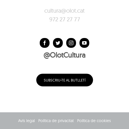
cultura@olot.cat
972 27 27 77
@OlotCultura
SUBSCRIU-TE AL BUTLLETÍ
Avís legal
Política de privacitat
Política de cookies